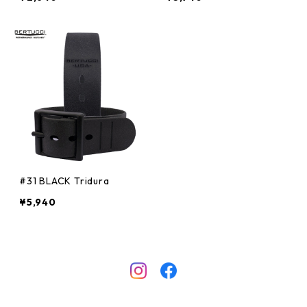
#31 BLACK Tridura
¥5,940