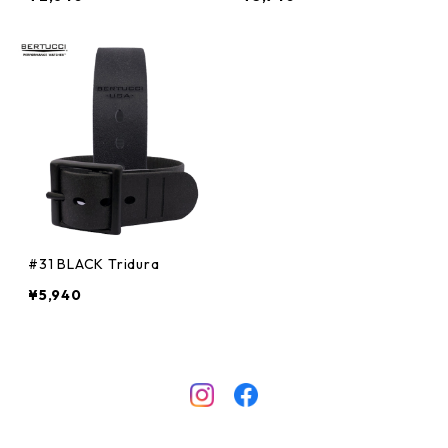
#31 BLACK Tridura
¥5,940