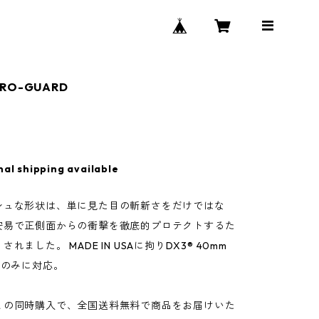
 PRO-GUARD
nal shipping available
シュな形状は、単に見た目の斬新さをだけではな
安易で正側面からの衝撃を徹底的プロテクトするた
れました。 MADE IN USAに拘りDX3® 40mm
ズのみに対応。
との同時購入で、全国送料無料で商品をお届けいた