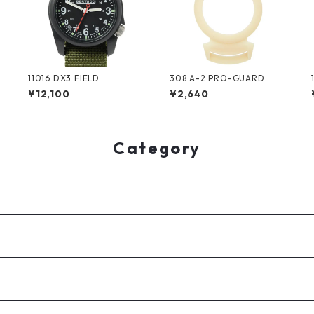
11016 DX3 FIELD
308 A-2 PRO-GUARD
¥12,100
¥2,640
Category