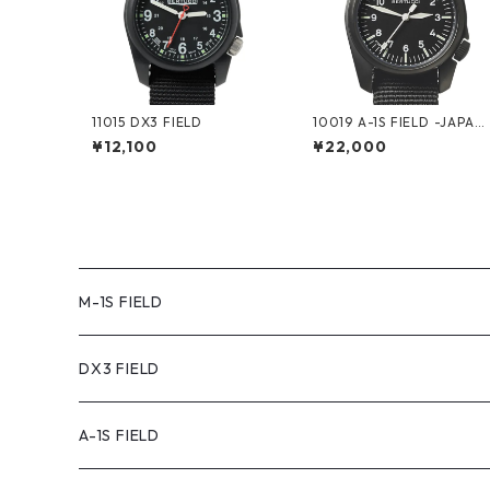
11015 DX3 FIELD
10019 A-1S FIELD -JAPAN
LIMITED EDITION-
¥12,100
¥22,000
M-1S FIELD
DX3 FIELD
A-1S FIELD