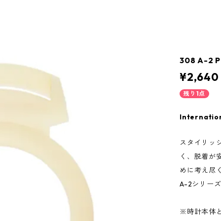
308 A-2
¥2,640
残り1点
Internatio
スタイリッ
く、脱着が
めに考え尽くさ
A-2シリー
※時計本体