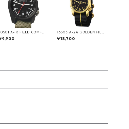
10501 A-1R FIELD COMFO
16303 A-2A GOLDEN FILE
RT
D
¥9,900
¥18,700