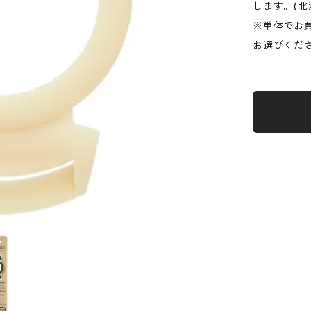
します。(北
※単体でお
お選びくだ